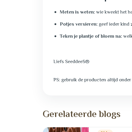
Meten is weten:
w
ie kweekt het h
Potjes versieren:
geef ieder kind 
Teken je plantje of bloem na:
welk
Liefs SeeddeeS®
PS: gebruik de producten altijd onder 
G
e
r
e
l
a
t
e
e
r
d
e
b
l
o
g
s