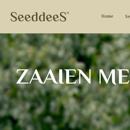
Home
S
Z
A
A
I
E
N
M
E