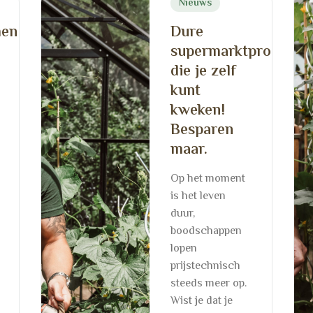
Nieuws
men
Dure
supermarktproducte
die je zelf
kunt
kweken!
Besparen
maar.
Op het moment
is het leven
duur,
boodschappen
lopen
prijstechnisch
steeds meer op.
Wist je dat je