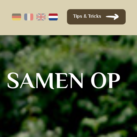
Tips & Tricks
,
S
A
M
E
N
O
P