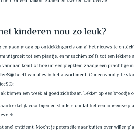
in hebt of een balkon: zaaien en kweken kan overal!
met kinderen nou zo leuk?
g en gaan graag op ontdekkingsreis om al het nieuws te ontdek
 uitgroeit tot een plantje, en misschien zelfs tot een lekkere a
 vandaan komt of hoe uit een piepklein zaadje een prachtige 
ddeeS®
heeft van alles in het assortiment. Om eenvoudig te sta
ddeeS®:
vaak binnen een week al goed zichtbaar. Lekker op een broodje o
aantrekkelijk voor bijen en vlinders omdat het een inheemse plant
 bezoek.
at snel ontkiemt. Mocht je peterselie naar buiten over willen p