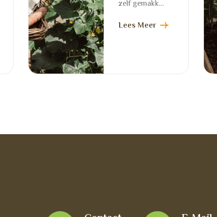
zelf gemakk…
Lees Meer