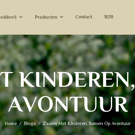
Contact
B2B
eeddeeS
Producten
T
K
I
N
D
E
R
E
N
A
V
O
N
T
U
U
R
Home
Blogs
Zaaien Met Kinderen, Samen Op Avontuur