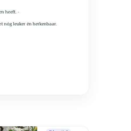
en heeft. -
het nóg leuker én herkenbaar.