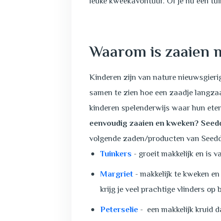
leuke kweekavontuur. Of je nu een tu
Waarom is zaaien 
Kinderen zijn van nature nieuwsgieri
samen te zien hoe een zaadje langzaam
kinderen spelenderwijs waar hun eten
eenvoudig zaaien en kweken? See
volgende zaden/producten van See
Tuinkers
- groeit makkelijk en is 
Margriet
- makkelijk te kweken en 
krijg je veel prachtige vlinders op
Peterselie
- een makkelijk kruid d