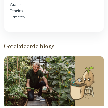
Zaaien.
Groeien.
Genieten.
G
e
r
e
l
a
t
e
e
r
d
e
b
l
o
g
s