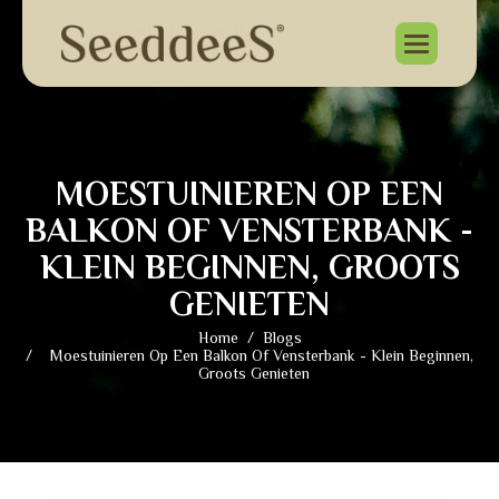
M
O
E
S
T
U
I
N
I
E
R
E
N
O
P
E
E
N
B
A
L
K
O
N
O
F
V
E
N
S
T
E
R
B
A
N
K
-
K
L
E
I
N
B
E
G
I
N
N
E
N
,
G
R
O
O
T
S
G
E
N
I
E
T
E
N
Home
Blogs
Moestuinieren Op Een Balkon Of Vensterbank - Klein Beginnen,
Groots Genieten