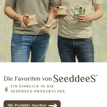
Die Favoriten von
E
I
N
E
I
N
B
L
I
C
K
I
N
D
I
E
S
E
E
D
D
E
E
S
-
P
R
O
D
U
K
T
L
I
N
I
E
.
Alle Produkte Ansehen