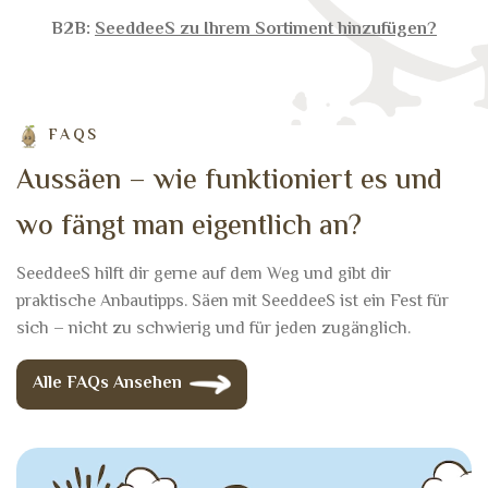
B2B:
SeeddeeS zu Ihrem Sortiment hinzufügen?
FAQS
A
u
s
s
ä
e
n
–
w
i
e
f
u
n
k
t
i
o
n
i
e
r
t
e
s
u
n
d
w
o
f
ä
n
g
t
m
a
n
e
i
g
e
n
t
l
i
c
h
a
n
?
SeeddeeS hilft dir gerne auf dem Weg und gibt dir
praktische Anbautipps. Säen mit SeeddeeS ist ein Fest für
sich – nicht zu schwierig und für jeden zugänglich.
Alle FAQs Ansehen