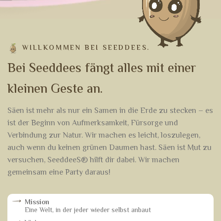
WILLKOMMEN BEI SEEDDEES.
B
e
i
S
e
e
d
d
e
e
s
f
ä
n
g
t
a
l
l
e
s
m
i
t
e
i
n
e
r
k
l
e
i
n
e
n
G
e
s
t
e
a
n
.
Säen ist mehr als nur ein Samen in die Erde zu stecken – es
ist der Beginn von Aufmerksamkeit, Fürsorge und
Verbindung zur Natur. Wir machen es leicht, loszulegen,
auch wenn du keinen grünen Daumen hast. Säen ist Mut zu
versuchen, SeeddeeS® hilft dir dabei. Wir machen
gemeinsam eine Party daraus!
Mission
Eine Welt, in der jeder wieder selbst anbaut