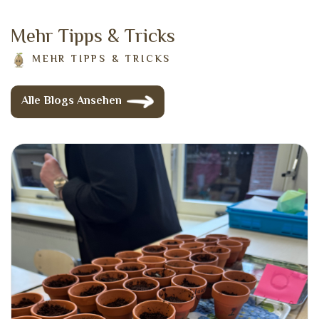
M
e
h
r
T
i
p
p
s
&
T
r
i
c
k
s
MEHR TIPPS & TRICKS
Alle Blogs Ansehen