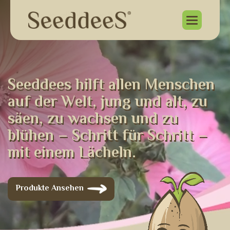
S
e
e
d
d
e
e
s
h
i
l
f
t
a
l
l
e
n
M
e
n
s
c
h
e
n
a
u
f
d
e
r
W
e
l
t
,
j
u
n
g
u
n
d
a
l
t
,
z
u
s
ä
e
n
,
z
u
w
a
c
h
s
e
n
u
n
d
z
u
b
l
ü
h
e
n
–
S
c
h
r
i
t
t
f
ü
r
S
c
h
r
i
t
t
–
m
i
t
e
i
n
e
m
L
ä
c
h
e
l
n
.
Produkte Ansehen