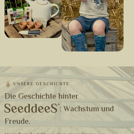
UNSERE GESCHICHTE
D
i
e
G
e
s
c
h
i
c
h
t
e
h
i
n
t
e
r
:
W
a
c
h
s
t
u
m
u
n
d
F
r
e
u
d
e
.