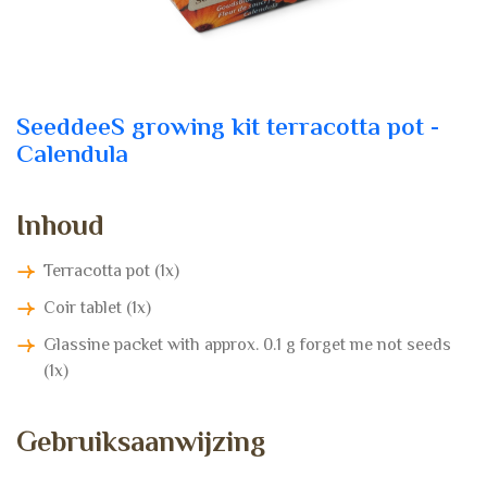
SeeddeeS growing kit terracotta pot -
Calendula
I
n
h
o
u
d
Terracotta pot (1x)
Coir tablet (1x)
Glassine packet with approx. 0.1 g forget me not seeds
(1x)
G
e
b
r
u
i
k
s
a
a
n
w
i
j
z
i
n
g