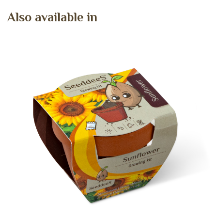
A
l
s
o
a
v
a
i
l
a
b
l
e
i
n