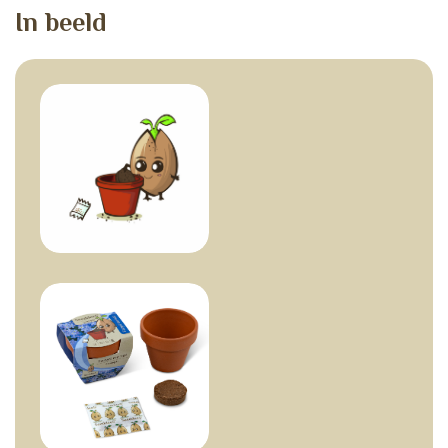
I
n
b
e
e
l
d