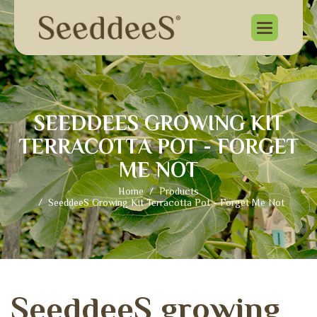
S
E
E
D
D
E
E
S
G
R
O
W
I
N
G
K
I
T
T
E
R
R
A
C
O
T
T
A
P
O
T
-
F
O
R
G
E
T
M
E
N
O
T
Home
Products
SeeddeeS Growing Kit Terracotta Pot - Forget Me Not
S
e
e
d
d
e
e
S
g
r
o
w
i
n
g