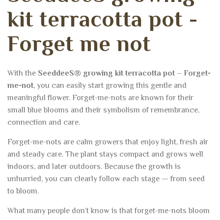
k
i
t
t
e
r
r
a
c
o
t
t
a
p
o
t
-
F
o
r
g
e
t
m
e
n
o
t
With the
SeeddeeS® growing kit terracotta pot – Forget-
me-not
, you can easily start growing this gentle and
meaningful flower. Forget-me-nots are known for their
small blue blooms and their symbolism of remembrance,
connection and care.
Forget-me-nots are calm growers that enjoy light, fresh air
and steady care. The plant stays compact and grows well
indoors, and later outdoors. Because the growth is
unhurried, you can clearly follow each stage — from seed
to bloom.
What many people don’t know is that forget-me-nots bloom